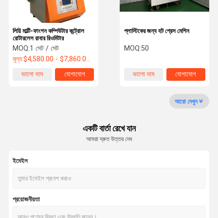
মেডিকেল ইনফ্রা থার্মোমিটার
লিয়ি মাল্টি-ফাংশন কম্পিউটার কন্ট্রোল
প্লাস্টিকের জন্য হট প্রেস মেশিন
রোটারলেস রাবার রিওমিটার
MOQ:
1 সেট / সেট
MOQ:
50
মূল্য:
$4,580.00 - $7,860.00/ Set
ভালো দাম
যোগাযোগ
ভালো দাম
যোগাযোগ
আরো দেখুন
একটি বার্তা রেখে যান
আমরা দ্রুত উত্তর দেব
ইমেইল
প্রয়োজনীয়তা