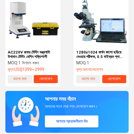
AC220V রাবার টেস্টিং যন্ত্রপাতি
1280x1024 কার্বন কালো ছড়িয়ে
উপাদান টেস্টিং মেশিন শক্তিশালী
দেওয়ার পরীক্ষক, 0.5 মাইক্রন প্লাস্টিক
পরীক্ষার যন্ত্রপাতি Inst
MOQ:
1 বিন্যাস করুন
MOQ:
1
মূল্য:
US$1399~2999
মূল্য:
আলোচনাযোগ্য
ভালো দাম
যোগাযোগ
ভালো দাম
যোগাযোগ
আপনার সময় বাঁচান
আমাদের সাথে সেরা পণ্য যোগাযোগ করুন।
আপনার প্রয়োজনীয়তা দিন