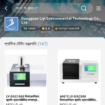
Dongguan Liyi Environmental Technology Co.,
Ltd.
19
5.0
যাচাইকৃত সরবরাহকারী
YEARS
প্লাস্টিক টেস্টিং যন্ত্রপাতি
(167)
LY-DSC1000 ডিফারেনশিয়াল
600°C LY-DSC300
স্ক্যানিং ক্যালোরিমিটার তাপমাত্রা
ডিফারেনশিয়াল স্ক্যানিং ক্যালোরিমিটার
1150°C
DSC
MOQ:
১টি সেট
MOQ:
১টি সেট