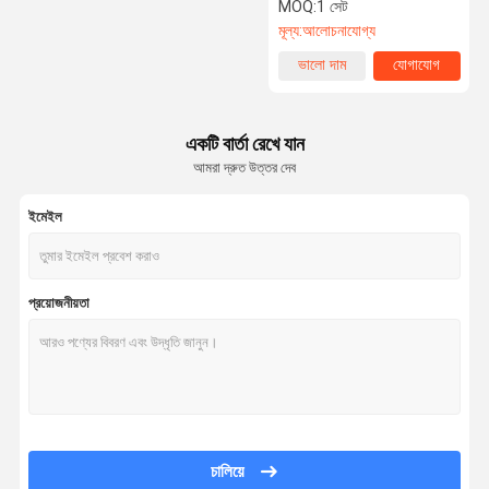
রেজোলিউশন
MOQ:
1 সেট
মূল্য:
আলোচনাযোগ্য
কারখানা পরিদর্শন
গুণমান নিয়ন্ত্রণ
আমাদের সাথে
খবর
ভালো দাম
যোগাযোগ
যোগাযোগ
একটি বার্তা রেখে যান
আমরা দ্রুত উত্তর দেব
মামলা
VR
ইমেইল
তাপমাত্রা বাতাসের নমুনা চেম্বার
প্রয়োজনীয়তা
শিল্প ওভেন
ভ্যাকুয়াম শুকানোর ওভেন
ইউভি অ্যাকসিলারেটেড ওয়েদারিং পরীক্ষক
পরিবেশগত টেস্ট চেম্বার
চালিয়ে