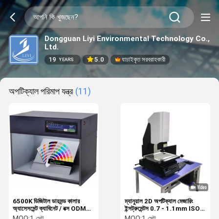
Dongguan Liyi Environmental Technology Co.,
Ltd.
19
5.0
যাচাইকৃত সরবরাহকারী
YEARS
অপটিক্যাল পরিমাপ যন্ত্র
(11)
6500K ডিজিটাল ডায়মন্ড কালার
ম্যানুয়াল 2D অপটিক্যাল মেজারিং
অ্যাসেসমেন্ট ক্যাবিনেট / বক্স ODM
ইন্সট্রুমেন্টস 0.7 - 1.1mm ISO
OBM
সার্টিফাইড
MOQ:
1 সেট
MOQ:
1 সেট