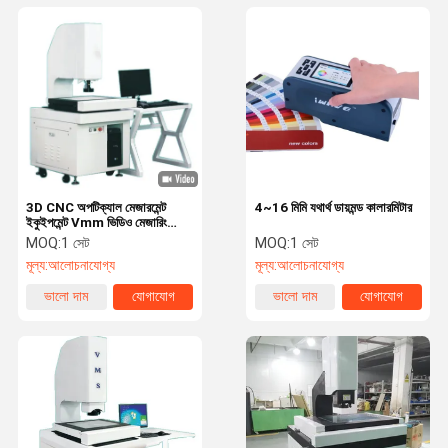
3D CNC অপটিক্যাল মেজারমেন্ট
4~16 মিমি যথার্থ ডায়মন্ড কালারমিটার
ইকুইপমেন্ট Vmm ভিডিও মেজারিং
মেশিন টেবিল
MOQ:
1 সেট
MOQ:
1 সেট
মূল্য:
আলোচনাযোগ্য
মূল্য:
আলোচনাযোগ্য
ভালো দাম
যোগাযোগ
ভালো দাম
যোগাযোগ