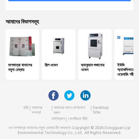
Tensile পরীক্ষার যন্ত্র
ইউনিভার্সাল টেস্টিং মেশিন
আমাদের বিভাগসমূহ
প্লাস্টিক টেস্টিং যন্ত্রপাতি
রাবার টেস্টিং যন্ত্রপাতি
লবণ স্প্রে টেস্ট চেম্বার
তাপমাত্রা বাতাসের
শিল্প ওভেন
ভ্যাকুয়াম শুকানোর
ইউভি
প্যাকেজ টেস্টিং যন্ত্রপাতি
নমুনা চেম্বার
ওভেন
অ্যাকসিলারেটেড
ওয়েদারিং পরীক্ষক
কাগজ টেস্টিং যন্ত্রপাতি
টেক্সটাইল টেস্টিং যন্ত্রপাতি
বাড়ি
আমাদের
আমাদের সাথে যোগাযোগ
Desktop
দ্রঢ়িমা টেস্টিং মেশিন
Site
সম্পর্কে
করুন
সাইটম্যাপ
গোপনীয়তা নীতি
আঠালো টেস্টিং যন্ত্রপাতি
গুণ
তাপমাত্রা বাতাসের নমুনা চেম্বার
চীন কারখানা.Copyright © 2026 Dongguan Liyi
Environmental Technology Co., Ltd.. All Rights Reserved.
অপটিক্যাল পরিমাপ যন্ত্র