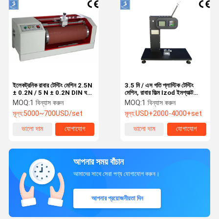
ইলেকট্রনিক রাবার টেস্টিং মেশিন 2.5N
3.5 মি / এস গতি প্লাস্টিক টেস্টিং
± 0.2N / 5 N ± 0.2N DIN ঘর্ষণ
মেশিন, রাবার ফিল্ম Izod ইমপ্যাক্ট
পরীক্ষক
টেস্টিং মেশিন
MOQ:
1 বিন্যাস করুন
MOQ:
1 বিন্যাস করুন
মূল্য:
5000~700USD/set
মূল্য:
USD+2000-4000+set
ভালো দাম
যোগাযোগ
ভালো দাম
যোগাযোগ
আপনার সময় বাঁচান
আমাদের সাথে সেরা পণ্য যোগাযোগ করুন।
আপনার প্রয়োজনীয়তা দিন