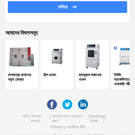
Tensile পরীক্ষার যন্ত্র
চালিয়ে
ইউনিভার্সাল টেস্টিং মেশিন
প্লাস্টিক টেস্টিং যন্ত্রপাতি
আমাদের বিভাগসমূহ
রাবার টেস্টিং যন্ত্রপাতি
লবণ স্প্রে টেস্ট চেম্বার
প্যাকেজ টেস্টিং যন্ত্রপাতি
তাপমাত্রা বাতাসের
শিল্প ওভেন
ভ্যাকুয়াম শুকানোর
ইউভি
কাগজ টেস্টিং যন্ত্রপাতি
নমুনা চেম্বার
ওভেন
অ্যাকসিলারেটেড
ওয়েদারিং পরীক্ষক
টেক্সটাইল টেস্টিং যন্ত্রপাতি
দ্রঢ়িমা টেস্টিং মেশিন
বাড়ি
আমাদের
আমাদের সাথে যোগাযোগ
Desktop
আঠালো টেস্টিং যন্ত্রপাতি
Site
সম্পর্কে
করুন
সাইটম্যাপ
গোপনীয়তা নীতি
অপটিক্যাল পরিমাপ যন্ত্র