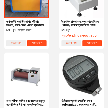
ল্যাবরেটরি প্লাস্টিক রাবার পরীক্ষার
বৈদ্যুতিন চামড়া এবং জুতা আব্র্যাসিওন
সরঞ্জাম, রাবার টেস্টিং মেশিন স্বয়ংক্রিয়
পরীক্ষক / তাবার অ্যাবারেশন টেস্টিং
ক্রমাঙ্কন
মেশিন
MOQ:
1 বিন্যাস করুন
MOQ:
1
মূল্য:
Pending negotiation
ভালো দাম
যোগাযোগ
ভালো দাম
যোগাযোগ
বাড়ি
পণ্য
ভিডিও
আমাদের সম্বন্ধে
রাবার পরীক্ষা মেশিন এবং কারখানার মূল্য
ডিজিটাল প্রদর্শন পোর্টেবল শোর
সঙ্গে বিভিন্ন উপকরণ জন্য বৈদ্যুতিক
vulcanized রবার জন্য একটি