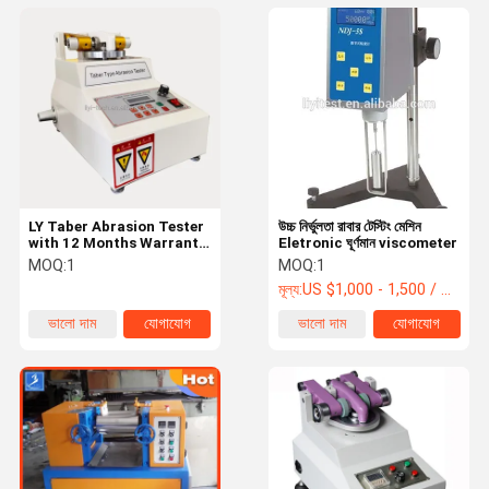
LY Taber Abrasion Tester
উচ্চ নির্ভুলতা রাবার টেস্টিং মেশিন
with 12 Months Warranty
Eletronic ঘূর্ণমান viscometer
ASTM
MOQ:
1
MOQ:
1
D4060/D4157/D1044
মূল্য:
US $1,000 - 1,500 / Set
Standard and Test Load
250g-1000g for Fabric
ভালো দাম
যোগাযোগ
ভালো দাম
যোগাযোগ
Abrasion Testing