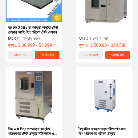
বড় রুম 220v তাপমাত্রা আর্দ্রতা টেস্ট
চেম্বার ওয়াই-ইন পরিবেশ টেস্ট চেম্বার
MOQ:
1 বিন্যাস করুন
MOQ:
1 সেট / সেট
মূল্য:
US $8,999 - 58,899 / Set
মূল্য:
$12,580.00 - $19,580.00/ Set
ভালো দাম
যোগাযোগ
ভালো দাম
যোগাযোগ
বাড়ি
পণ্য
ভিডিও
আমাদের সম্বন্ধে
উচ্চ এবং নিম্ন তাপমাত্রা আর্দ্রতা
বৈদ্যুতিক সরঞ্জাম জন্য পরীক্ষাগার এবং
পরিবেশগত টেস্ট চেম্বার সঠিকভাবে এবং
শিল্প পরিবেশগত পরীক্ষা চেম্বার