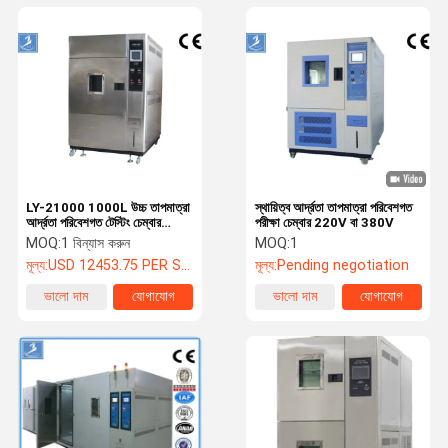
LY-21000 1000L উচ্চ তাপমাত্রা
স্থায়িত্ব আর্দ্রতা তাপমাত্রা পরিবেশগত
আর্দ্রতা পরিবেশগত টেস্টিং চেম্বার
পরীক্ষা চেম্বার 220V বা 380V
SUS304
MOQ:
1 বিন্যাস করুন
MOQ:
1
মূল্য:
USD 12453.75 PER SET
মূল্য:
Pending negotiation
ভালো দাম
যোগাযোগ
ভালো দাম
যোগাযোগ