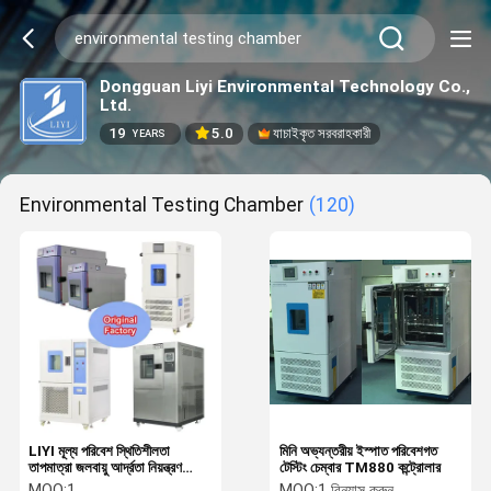
Dongguan Liyi Environmental Technology Co.,
Ltd.
19
5.0
যাচাইকৃত সরবরাহকারী
YEARS
Environmental Testing Chamber
(120)
LIYI মূল্য পরিবেশ স্থিতিশীলতা
মিনি অভ্যন্তরীয় ইস্পাত পরিবেশগত
তাপমাত্রা জলবায়ু আর্দ্রতা নিয়ন্ত্রণ
টেস্টিং চেম্বার TM880 কন্ট্রোলার
সিমুলেটিং বেঞ্চটপ পরিবেশগত পরীক্ষা
MOQ:
1
MOQ:
1 বিন্যাস করুন