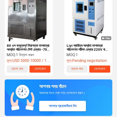
80 এল বন্ধুত্বপূর্ণ নিরাপত্তা তাপমাত্রা
Liyi স্থায়িত্ব আর্দ্রতা তাপমাত্রা
আর্দ্রতা পরিবেশগত টেস্ট চেম্বার -70
পরিবেশগত পরীক্ষা চেম্বার 220V বা
℃
380V
MOQ:
1 বিন্যাস করুন
MOQ:
1
মূল্য:
USD 5000-10000 / 1 set
মূল্য:
Pending negotiation
ভালো দাম
যোগাযোগ
ভালো দাম
যোগাযোগ
আপনার সময় বাঁচান
আমাদের সাথে সেরা পণ্য যোগাযোগ করুন।
আপনার প্রয়োজনীয়তা দিন