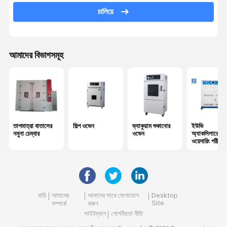
Tensile পরীক্ষার যন্ত্র
চালিয়ে
ইউনিভার্সাল টেস্টিং মেশিন
প্লাস্টিক টেস্টিং যন্ত্রপাতি
আমাদের বিভাগসমূহ
রাবার টেস্টিং যন্ত্রপাতি
লবণ স্প্রে টেস্ট চেম্বার
প্যাকেজ টেস্টিং যন্ত্রপাতি
তাপমাত্রা বাতাসের
শিল্প ওভেন
ভ্যাকুয়াম শুকানোর
ইউভি
কাগজ টেস্টিং যন্ত্রপাতি
নমুনা চেম্বার
ওভেন
অ্যাকসিলারেটেড
ওয়েদারিং পরীক্ষক
টেক্সটাইল টেস্টিং যন্ত্রপাতি
দ্রঢ়িমা টেস্টিং মেশিন
বাড়ি
আমাদের
আমাদের সাথে যোগাযোগ
Desktop
আঠালো টেস্টিং যন্ত্রপাতি
Site
সম্পর্কে
করুন
সাইটম্যাপ
গোপনীয়তা নীতি
অপটিক্যাল পরিমাপ যন্ত্র