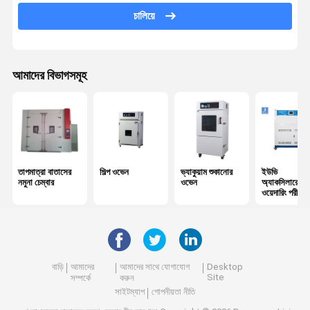
Tensile পরীক্ষার যন্ত্র
চালিয়ে
ইউনিভার্সাল টেস্টিং মেশিন
প্লাস্টিক টেস্টিং যন্ত্রপাতি
আমাদের বিভাগসমূহ
রাবার টেস্টিং যন্ত্রপাতি
লবণ স্প্রে টেস্ট চেম্বার
প্যাকেজ টেস্টিং যন্ত্রপাতি
তাপমাত্রা বাতাসের
শিল্প ওভেন
ভ্যাকুয়াম শুকানোর
ইউভি
কাগজ টেস্টিং যন্ত্রপাতি
নমুনা চেম্বার
ওভেন
অ্যাকসিলারেটেড
ওয়েদারিং পরীক্ষক
টেক্সটাইল টেস্টিং যন্ত্রপাতি
দ্রঢ়িমা টেস্টিং মেশিন
বাড়ি
আমাদের
আমাদের সাথে যোগাযোগ
Desktop
আঠালো টেস্টিং যন্ত্রপাতি
Site
সম্পর্কে
করুন
সাইটম্যাপ
গোপনীয়তা নীতি
অপটিক্যাল পরিমাপ যন্ত্র