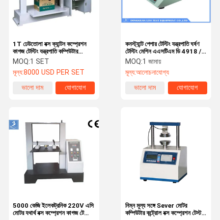
1T ঢেউতোলা বক্স ক্যান্টন কম্প্রেশন
কনস্ট্যান্ট পেপার টেস্টিং যন্ত্রপাতি ঘর্ষণ
কাগজ টেস্টিং যন্ত্রপাতি কম্পিউটার
টেস্টিং মেশিন এএসটিএম ডি 4918 /
কন্ট্রোল সঙ্গে
এএসটিএম ডি 1894
MOQ:
1 SET
MOQ:
1 জামায়
মূল্য:
8000 USD PER SET
মূল্য:
আলোচনাযোগ্য
ভালো দাম
যোগাযোগ
ভালো দাম
যোগাযোগ
বাড়ি
পণ্য
ভিডিও
আমাদের সম্বন্ধে
5000 কেজি ইলেকট্রনিক 220V এসি
নিম্ন মূল্য সঙ্গে Sever মোটর
মোটর যথার্থ বক্স কম্প্রেশন কাগজ টেস্টিং
কম্পিউটার কন্ট্রোল বক্স কম্প্রেশন টেস্ট