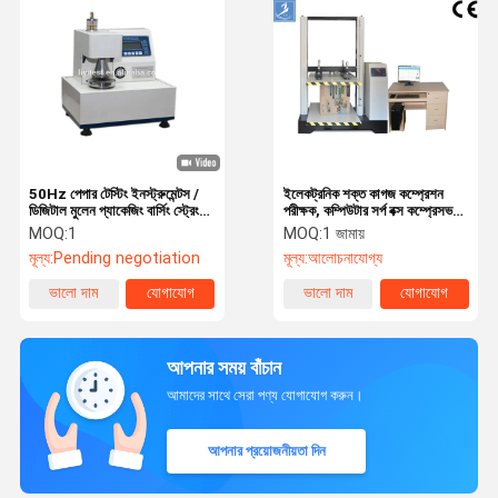
50Hz পেপার টেস্টিং ইনস্ট্রুমেন্টস /
ইলেকট্রনিক শক্ত কাগজ কম্প্রেশন
ডিজিটাল মুলেন প্যাকেজিং বার্সিং স্ট্রেংথ
পরীক্ষক, কম্পিউটার সর্প বক্স কম্প্রেসভ
টেস্টিং মেশিন
স্ট্রেনথ টেস্টিং মেশিন
MOQ:
1
MOQ:
1 জামায়
মূল্য:
Pending negotiation
মূল্য:
আলোচনাযোগ্য
ভালো দাম
যোগাযোগ
ভালো দাম
যোগাযোগ
আপনার সময় বাঁচান
আমাদের সাথে সেরা পণ্য যোগাযোগ করুন।
আপনার প্রয়োজনীয়তা দিন