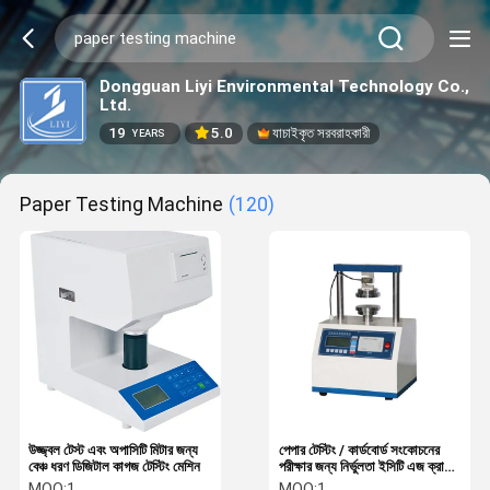
Dongguan Liyi Environmental Technology Co.,
Ltd.
19
5.0
যাচাইকৃত সরবরাহকারী
YEARS
Paper Testing Machine
(120)
উজ্জ্বল টেস্ট এবং অপাসিটি মিটার জন্য
পেপার টেস্টিং / কার্ডবোর্ড সংকোচনের
বেঞ্চ ধরণ ডিজিটাল কাগজ টেস্টিং মেশিন
পরীক্ষার জন্য নির্ভুলতা ইসিটি এজ ক্রাশ
পরীক্ষক
MOQ:
1
MOQ:
1