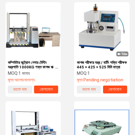
কম্পিউটার কন্ট্রোল পেপার টেস্টিং
কাগজ পরীক্ষার যন্ত্র / বার্টিং শক্তি পরীক্ষক
যন্ত্রপাতি 1000KG শক্ত কাগজ বাক্স
445 × 425 × 525 মিমি মাত্রা
কম্প্রেশন
MOQ:
1 জামায়
MOQ:
1
মূল্য:
আলোচনাযোগ্য
মূল্য:
Pending negotiation
ভালো দাম
যোগাযোগ
ভালো দাম
যোগাযোগ