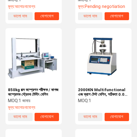
মূল্য:
আলোচনাযোগ্য
মূল্য:
Pending negotiation
ভালো দাম
যোগাযোগ
ভালো দাম
যোগাযোগ
850kg বক্স কম্প্রেশন পরীক্ষক / কাগজ
2000KN Multifunctional
কম্প্রেসভ স্ট্রেনথ টেস্টিং মেশিন
এজ ক্রাশ টেস্ট মেশিন, সঠিকতা 0.01
সঙ্গে এজ ক্রাশ প্রতিরোধ পরীক্ষক
MOQ:
1 জামায়
MOQ:
1
মূল্য:
আলোচনাযোগ্য
ভালো দাম
যোগাযোগ
ভালো দাম
যোগাযোগ