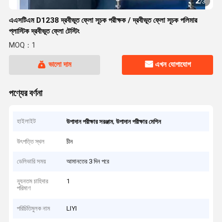
2
/
3
এএসটিএম D1238 দ্রবীভূত ফ্লো সূচক পরীক্ষক / দ্রবীভূত ফ্লো সূচক পলিমার
প্লাস্টিক দ্রবীভূত ফ্লো টেস্টিং
MOQ：1
ভালো দাম
এখন যোগাযোগ
পণ্যের বর্ণনা
হাইলাইট
,
উপাদান পরীক্ষার সরঞ্জাম
উপাদান পরীক্ষার মেশিন
উৎপত্তি স্থল
চীন
ডেলিভারি সময়
আমানতের 3 দিন পরে
ন্যূনতম চাহিদার
1
পরিমাণ
পরিচিতিমুলক নাম
LIYI