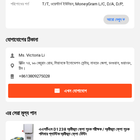
পরিশোধের শর্ত
T/T, ওয়েস্টার্ন ইউনিয়ন, MoneyGram L/C, D/A, D/P,
আরো দেখুন
যোগাযোগের ঠিকানা
Ms. Victoria Li
বিল্ডিং ৭৪, ৯৬ কেচুয়াং রোড, লিয়ানকে ইনোভেশন সেন্টার, নানচেং জেলা, ডংগুয়ান, গুয়াংডং,
চীন।
+8613809275028
এখন যোগাযোগ
এর সেরা মূল্য পান
এএসটিএম D1238 দ্রবীভূত ফ্লো সূচক পরীক্ষক / দ্রবীভূত ফ্লো সূচক
পলিমার প্লাস্টিক দ্রবীভূত ফ্লো টেস্টিং