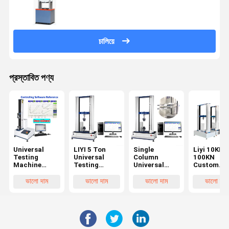
চালিয়ে
প্রস্তাবিত পণ্য
Universal
LIYI 5 Ton
Single
Liyi 10KN
Testing
Universal
Column
100KN
Machine
Testing
Universal
Custom
Tensile
Machine with
Testing
Hydraulic
Strength
±0.5%
Machine with
Steel Bar
ভালো দাম
ভালো দাম
ভালো দাম
ভালো দাম
Tester with
Accuracy and
850mm
Rebar
ASTM D903
850mm
Stroke and
Universal
GB/T2790/2791/2792
Stroke for
IP56
Tensile
and
Tensile
Protection
Strength
CNS11888
Strength
for Material
Testing
Standards
Testing
Testing
Machine w