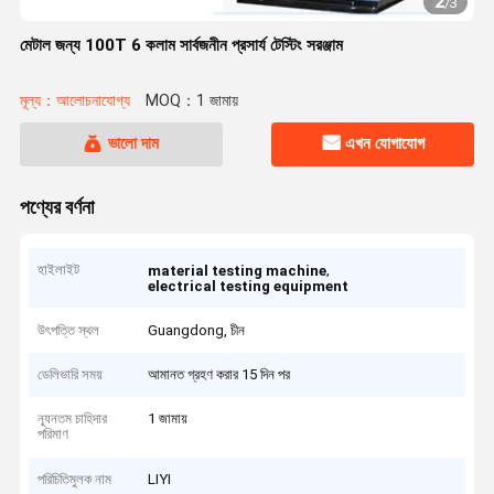
2
/
3
মেটাল জন্য 100T 6 কলাম সার্বজনীন প্রসার্য টেস্টিং সরঞ্জাম
মূল্য：আলোচনাযোগ্য
MOQ：1 জামায়
ভালো দাম
এখন যোগাযোগ
পণ্যের বর্ণনা
হাইলাইট
,
material testing machine
electrical testing equipment
উৎপত্তি স্থল
Guangdong, চীন
ডেলিভারি সময়
আমানত গ্রহণ করার 15 দিন পর
ন্যূনতম চাহিদার
1 জামায়
পরিমাণ
পরিচিতিমুলক নাম
LIYI