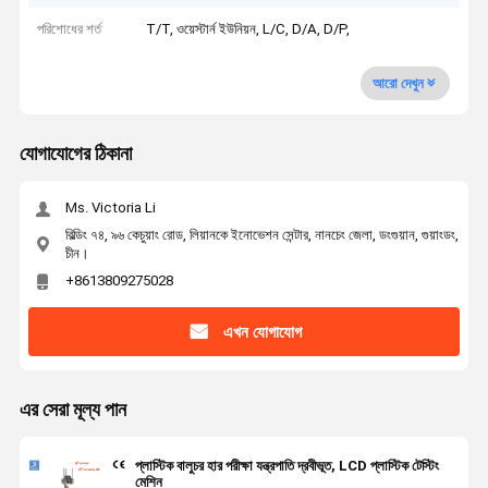
পরিশোধের শর্ত
T/T, ওয়েস্টার্ন ইউনিয়ন, L/C, D/A, D/P,
আরো দেখুন
যোগাযোগের ঠিকানা
Ms. Victoria Li
বিল্ডিং ৭৪, ৯৬ কেচুয়াং রোড, লিয়ানকে ইনোভেশন সেন্টার, নানচেং জেলা, ডংগুয়ান, গুয়াংডং,
চীন।
+8613809275028
এখন যোগাযোগ
এর সেরা মূল্য পান
প্লাস্টিক বালুচর হার পরীক্ষা যন্ত্রপাতি দ্রবীভূত, LCD প্লাস্টিক টেস্টিং
মেশিন