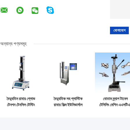
অন্যান্য পণ্যসমূহ
বৈদ্যুতিন রাবার গ্লোভ
বৈদ্যুতিক সহ প্লাস্টিক
বোতাম স্ন্যাপ টানেল
টেনশন টেনসিল টেস্টিং
রাবার ফিল্ম ইউনিভার্সাল
টেসিলিং মেশিন এএসটি
মেশিন ফোর্স এবং লম্বা
টেনসিল স্ট্রেংথ টেস্টিং
ডি 4846 লোড ক্যাপাসি
ডিসপ্লে সহ
মেশিন
300N দিয়ে