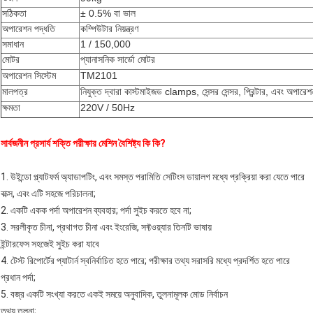
সঠিকতা
± 0.5% বা ভাল
অপারেশন পদ্ধতি
কম্পিউটার নিয়ন্ত্রণ
সমাধান
1 / 150,000
মোটর
প্যানাসনিক সার্ডো মোটর
অপারেশন সিস্টেম
TM2101
মালপত্র
নিযুক্ত দ্বারা কাস্টমাইজড clamps, সেন্সর সেন্সর, প্রিন্টার, এবং অপারেশন 
ক্ষমতা
220V / 50Hz
সার্বজনীন প্রসার্য শক্তি পরীক্ষার মেশিন বৈশিষ্ট্য কি কি?
1. উইন্ডো প্ল্যাটফর্ম অ্যাডাপটিং, এবং সমস্ত পরামিতি সেটিংস ডায়ালগ মধ্যে প্রক্রিয়া করা যেতে পারে
বাক্স, এবং এটি সহজে পরিচালনা;
2. একটি একক পর্দা অপারেশন ব্যবহার; পর্দা সুইচ করতে হবে না;
3. সরলীকৃত চীনা, প্রথাগত চীনা এবং ইংরেজি, সফ্টওয়্যার তিনটি ভাষায়
ইন্টারফেস সহজেই সুইচ করা যাবে
4. টেস্ট রিপোর্টের প্যাটার্ন স্বনির্বাচিত হতে পারে; পরীক্ষার তথ্য সরাসরি মধ্যে প্রদর্শিত হতে পারে
প্রধান পর্দা;
5. বজ্র একটি সংখ্যা করতে একই সময়ে অনুবাদিক, তুলনামূলক মোড নির্বাচন
তথ্য তুলনা;