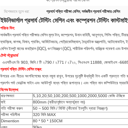
কম্প্রেশন তন্তুরোধী পরীক্ষা মেশিন
বিশেষভাবে তুলে ধরা:
প্রসার্য শক্তি পরীক্ষা মেশিন
,
সর্বজনীন প্রসার্য পরীক্ষার মেশিন
ইউনিভার্সাল প্রসার্য টেস্টিং মেশিন এবং কম্প্রেশন টেস্টিং কাস
পরিচয় দিন:
সার্বজনীন প্রসার্য শক্তি পরীক্ষার মেশিন মূল্য টান, কম্প্রেশন, উনান বাহিনী, আনুগত্য, পিলিং শক্তি, টিয়া
ফ্যাব্রিক, কাগজ, বিমান, প্যাকিং, আর্কিটেকচার, পেট্রোকেমিক্যাল, বৈদ্যুতিক যন্ত্রপাতি, অটোমোবাইল, ইত্
মেশিন ইনপুট মানের কনট্রোল (IQC), গুণ নিয়ন্ত্রণ (QC), শারীরিক পরিদর্শন, যান্ত্রিক গবেষণা এবং উপা
টেস্ট স্ট্যান্ডার্ড
এএসটিএম ডি 903, জিবি / টি ২790 / ২771 / ২7২২, সিএনএস 11888, জেআইএস -66854
প্রসার্য শক্তি টেস্টিং মেশিন তত্ত্ব:
উপরের এবং নীচের অংশবিশেষের মধ্যে নমুনা রাখুন, উপরের দৃঢ়মুষ্টি ঊর্ধ্বমুখী টান একটি প্রদত্ত গতি
প্রদর্শন পর্দা ভোল্টেজ সাইন এবং আউটপুট মধ্যে শক্তি রূপান্তর।
এবং শক্তি মান কম্পিউটারে স্বয়ংক্
বিশেষ উল্লেখ:
ধারণক্ষমতা
5,10,20,50,100,200,500,1000,2000,5000 কেজি ঐচ্ছিক
ঘাই
800mm (ক্রীড়ানুষ্ঠানে অন্তর্ভুক্ত নয়)
গতি পরীক্ষা করুন
50 ~ 500 মিমি / মিনিট (কীবোর্ড ইনপুটিং দ্বারা নিয়ন্ত্রণ)
পরীক্ষা পরিসীমা
320 মিমি MAX
Dimention
80 * 50 * 150CM
ওজন
90kg