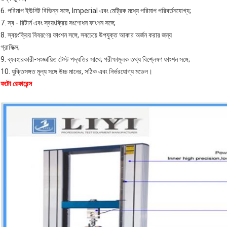
6. পরিমাপ ইউনিট বিভিন্ন সঙ্গে, Imperial এবং মেট্রিক মধ্যে পরিমাপ পরিবর্তনযোগ্য;
7. স্ব - রিটার্ন এবং স্বয়ংক্রিয় সংশোধন ফাংশন সঙ্গে;
8. স্বয়ংক্রিয় বিবরণের ফাংশন সঙ্গে, সবচেয়ে উপযুক্ত আকার অর্জন করার জন্য
গ্রাফিক্স;
9. ব্যবহারকারী-সংজ্ঞায়িত টেস্ট পদ্ধতির সাথে; পরীক্ষামূলক তথ্য বিশ্লেষণ ফাংশন সঙ্গে;
10. যুক্তিসঙ্গত মূল্য সঙ্গে উচ্চ মানের, সঠিক এবং নির্ভরযোগ্য মডেল।
ফটো রেফারেন্স